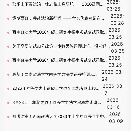
2026-
培训班2026级开班式暨2024级结业式圆满举行
歌乐山下温法治，壮志路上启新航——2026级同等
03-28
2026-
学力法学新生代表发言
逐梦西政，共赴法治新征程 —— 学长代表向超在
03-28
2026-
2026 级同等学力法学培训班开班式上的发言
西南政法大学2026年硕士研究生招生考试复试录取阶
03-25
2026-
段第二号公告-复试基本要求
关于享受初试加分政策、少数民族照顾政策、报考退役
03-25
2026-
大学生士兵计划和免初试考生提交材料的通知
西南政法大学2026年硕士研究生招生考试复试录取阶
03-25
2026-03-
段第二号公告-复试基本要求
最新！西南政法大学同等学力法学课程培训班招
24
2026-03-
生简章
2026年同等学力申请硕士学位全国统考网上报名
17
2026-
开始！
3月28日，相聚西政！同等学力法学课程培训班
03-16
2026-
2026年春季开班式预告
圆满结束！西南政法大学2026年上半年同等学力申硕
03-09
资格审查及信息采集工作顺利完成