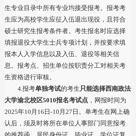
生专业目录中所有专业均接受报考。报考考
生应为高校学生应征入伍退出现役，且符合
硕士研究生报考条件者。考生报名时应选择
填报退役大学生士兵专项计划，并按要求填
报本人入学信息以及入伍、退役等相关信
息。报考点、招生单位按职责分工对相关考
生资格进行审核。
4.
报考
单独考试
的考生
只能选择西南政法
大学渝北校区
5010
报名考试点
，网报时间为
2025
年
10
月
16
日
-10
月
27
日。单考生在网上确
认后，须及时将所在单位人事部门同意报考
的推荐函，居民身份证、毕业证、学位证复