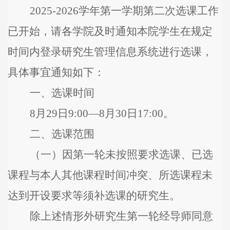
202
5
-202
6
学年第
一
学期
第二次
选课工作
已
开始，请各学院及时通知本院
学生
在规定
时间内登录研究生管理信息系统进行选课，
具体事宜通知如下：
一、选课时间
8
月
29
日
9:00
—
8
月
3
0
日
17:00
。
二
、选课范围
（
一
）
因第一轮
未按照要求选课
、
已选
课程与本人其他课程时间冲突
、
所选课程未
达到开设要求等
须补选课的研究生
。
除上述情形外研究生第一轮经导师同意