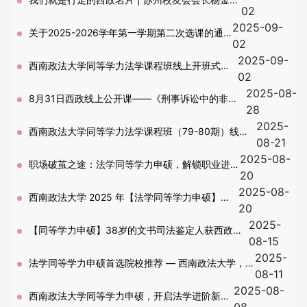
02
2025-09-
迎新致辞
关于2025-2026学年第一学期第二次选课的通
02
2025-09-
知
西南政法大学同等学力法学课程班线上开班式圆
02
2025-08-
满举行
8月31日西政线上公开课——《刑事诉讼中的非法
28
2025-
证据排除规则》
西南政法大学同等学力法学课程班（79-80期）线上
08-21
2025-08-
开班式暨民法专题课即将开启！
职场破茧之途：法学同等学力申硕，解锁职业进阶
20
2025-08-
新密码
西南政法大学 2025 年【法学同等学力申硕】报
20
2025-
读指南
【同等学力申硕】38岁的文书司法鉴定人获西政侦
08-15
2025-
查学硕士学位历程
法学同等学力申硕首选院校推荐 — 西南政法大学，
08-11
2025-08-
助你轻松拿下法学硕士学位
西南政法大学同等学力申硕，开启法学进阶新征