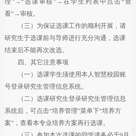
理”→“选课审核”→在学生列表中点击“查
看”→审核。
（
三
）为保证选课工作的顺利开展，请
研究
生于选课前与导师进行充分沟通，选课
结束后不能再次改选。
四
、其它注意事项
（
一
）
选课学生须
使用本人智慧校园账
号登录研究生管理信息系统。
（
二
）选课研究生登录研究生管理信息
系统
后
，
可
点击
“培养管理”菜单下“培养方
案”，查看本专业培养方案再行选课。
（
三
）参加本次选课的
同学
请务必于
9
月