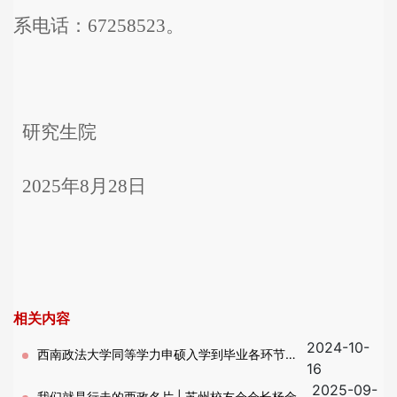
系电话：
672585
23
。
研究生院
202
5
年
8
月
2
8
日
相关内容
2024-10-
西南政法大学同等学力申硕入学到毕业各环节介
16
2025-09-
绍
我们就是行走的西政名片 | 苏州校友会会长杨金元