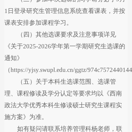
1
日登录研究生管理信息系统查看课表，并按
课表安排参加课程学习。
（
四
）
其他选课要求及注意事项详见
《关于
202
5
-202
6
学年第
一
学期研究生选课的
通知》
（
https://yjsy.swupl.edu.cn/ggtz/974c757244
（
五
）
关于本科生选课范围、
选课管
理、
课程修读及学分认定等要求均以《西南
政法大学优秀本科生修读硕士研究生课程实
施方案》为准。
如有疑问请联系
培养管理科
杨
老师，联