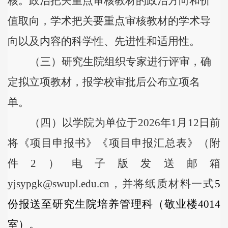
核。政治把关重点审核教材的政治方向和价
值取向，学术把关要重点审核教材的学术导
向以及内容的科学性、先进性和适用性。
（三）研究生院组织专家进
行评审，确
定拟立项教材，报学校审批后公布立项名
单。
（四）以学院为单位于
2026
年
1
月
12
日前
将《项目申报书》《项目申报汇总表》（附
件2）电子版发送邮箱
yjsypgk@swupl.edu.cn，并将纸质材料一式
5
份报送至
研究生院培养管理科
（
敬业楼
4014
室）。